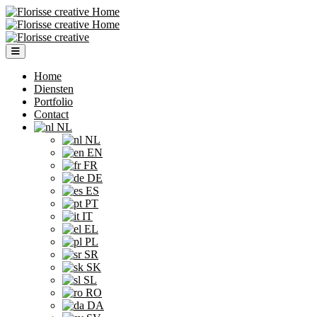
Ga
naar
de
inhoud
Home
Diensten
Portfolio
Contact
NL
NL
EN
FR
DE
ES
PT
IT
EL
PL
SR
SK
SL
RO
DA